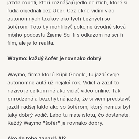
jazdia roboti, ktorí roznášajú jedlo do izieb, ktoré si
ľudia objednali cez Uber. Cez okno vidím viac
autonómnych taxíkov ako tých bežných so
šoférom. Toto by mohli byť pokojne úvodné slová
môjho podcastu Žijeme Sci-fi s odkazom na sci-fi
film, ale je to realita.
Waymo: každý šofér je rovnako dobrý
Waymo, firma ktorú kúpil Google, tu jazdí svoje
autonómne autá už nejaký rok. Vidieť a zažiť to
naživo je celkom iné ako vidieť video online. Tak
prirodzená a bezchybná jazda, že si viem predstaviť
jazdiť radšej takto ako so šoférom, ktorý nemusí byť
taký dobrý vodič. Lebo tu máte istotu, čo dostanete.
Každý Waymo "šofér" je rovnako dobrý.
Ako do toho zapadá AI?