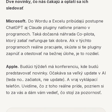
Dve novinky, čo nás čakajú a oplatí sa ich
sledovať
Microsoft.
Do Wordu a Excelu pribúdajú postupne
ChatGPT aj Claude pluginy natívne priamo v
programoch. Taká dočasná náhrada Co-pilota,
ktorý zatiaľ nefunguje tak dobre. Ak v týchto
programoch reálne pracujete, skúste si tie pluginy
zapnúť a otestovať na bežnej úlohe, je to rozdiel.
Apple.
Budúci týždeň má konferenciu, kde budú
predstavovať novinky. Očakáva sa veľký update v AI
(teda no.. začiatok, nie update). A vraj vyklápací
telefón. Uvidíme, čo z toho reálne príde, pozriem si
to za vás a dám vám vedieť, čo stojí za pozornosť.