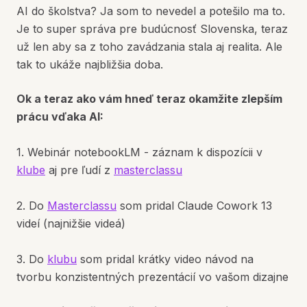
AI do školstva? Ja som to nevedel a potešilo ma to.
Je to super správa pre budúcnosť Slovenska, teraz
už len aby sa z toho zavádzania stala aj realita. Ale
tak to ukáže najbližšia doba.
Ok a teraz ako vám hneď teraz okamžite zlepším
prácu vďaka AI:
1. Webinár notebookLM - záznam k dispozícii v
klube
aj pre ľudí z
masterclassu
2. Do
Masterclassu
som pridal Claude Cowork 13
videí (najnižšie videá)
3. Do
klubu
som pridal krátky video návod na
tvorbu konzistentných prezentácií vo vašom dizajne